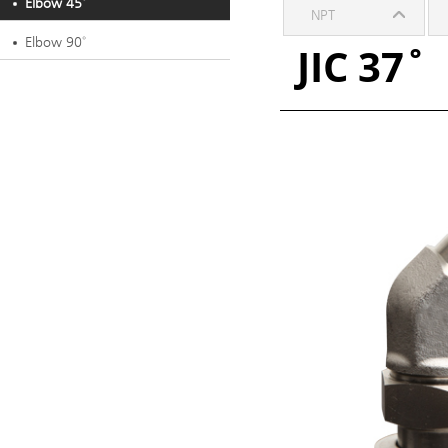
Elbow 45˚
NPT
Elbow 90˚
JIC 37˚