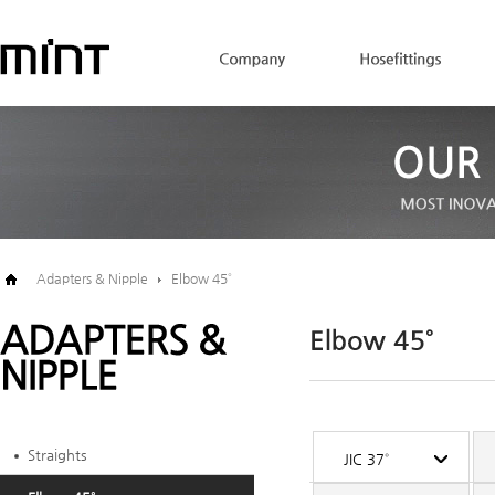
Adapters & Nipple
Elbow 45˚
Straights
JIC 37˚