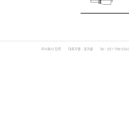
주식회사 민트 대표자명 : 정귀중 Tel : 051-796-0343