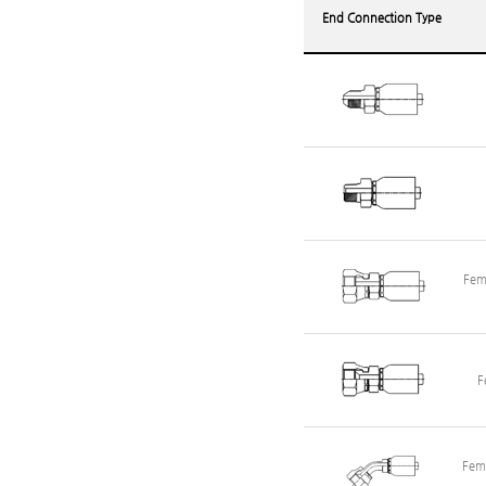
End Connection Type
Fem
F
Fema