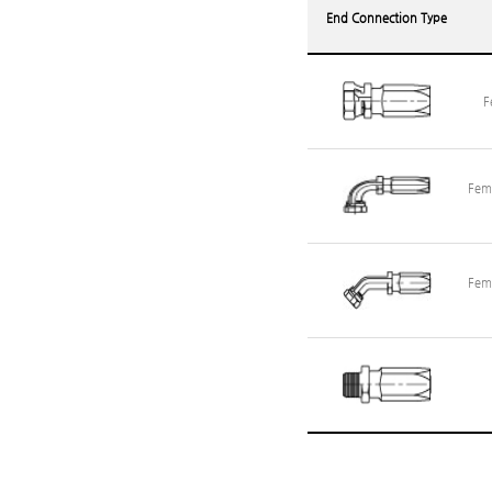
End Connection Type
F
Fema
Fema